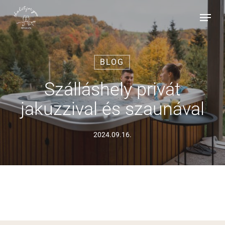
Skip
Menu
Menu
to
main
content
BLOG
Szálláshely privát
jakuzzival és szaunával
2024.09.16.