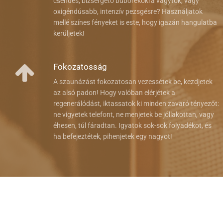
csendes, bizsergető buborékokra vágytok, vagy
oxigéndúsabb, intenzív pezsgésre? Használjatok
mellé színes fényeket is este, hogy igazán hangulatba
kerüljetek!
Fokozatosság
A szaunázást fokozatosan vezessétek be, kezdjetek
az alsó padon! Hogy valóban elérjétek a
regenerálódást, iktassatok ki minden zavaró tényezőt:
ne vigyetek telefont, ne menjetek be jóllakottan, vagy
éhesen, túl fáradtan. Igyatok sok-sok folyadékot, és
ha befejeztétek, pihenjetek egy nagyot!