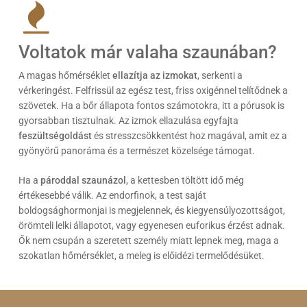
Voltatok már valaha szaunában?
A magas hőmérséklet
ellazítja az izmokat
, serkenti a
vérkeringést. Felfrissül az egész test, friss oxigénnel telítődnek a
szövetek. Ha a bőr állapota fontos számotokra, itt a pórusok is
gyorsabban tisztulnak. Az izmok ellazulása egyfajta
feszültségoldást
és stresszcsökkentést hoz magával, amit ez a
gyönyörű panoráma és a természet közelsége támogat.
Ha a
pároddal szaunázol
, a kettesben töltött idő még
értékesebbé válik. Az endorfinok, a test saját
boldogsághormonjai is megjelennek, és kiegyensúlyozottságot,
örömteli lelki állapotot, vagy egyenesen euforikus érzést adnak.
Ők nem csupán a szeretett személy miatt lepnek meg, maga a
szokatlan hőmérséklet, a meleg is előidézi termelődésüket.