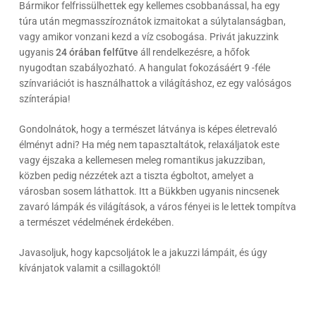
Bármikor felfrissülhettek egy kellemes csobbanással, ha egy
túra után megmasszíroznátok izmaitokat a súlytalanságban,
vagy amikor vonzani kezd a víz csobogása. Privát jakuzzink
ugyanis
24 órában felf
űtve
áll rendelkezésre, a hőfok
nyugodtan szabályozható. A hangulat fokozásáért 9 -féle
színvariációt is használhattok a világításhoz, ez egy valóságos
színterápia!
Gondolnátok, hogy a természet látványa is képes életrevaló
élményt adni? Ha még nem tapasztaltátok, relaxáljatok este
vagy éjszaka a kellemesen meleg romantikus jakuzziban,
közben pedig nézzétek azt a tiszta égboltot, amelyet a
városban sosem láthattok. Itt a Bükkben ugyanis nincsenek
zavaró lámpák és világítások, a város fényei is le lettek tompítva
a természet védelmének érdekében.
Javasoljuk, hogy kapcsoljátok le a jakuzzi lámpáit, és úgy
kívánjatok valamit a csillagoktól!