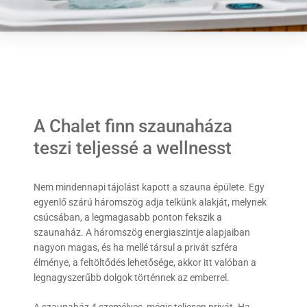
A Chalet finn szaunaháza
teszi teljessé a wellnesst
Nem mindennapi tájolást kapott a szauna épülete. Egy
egyenlő szárú háromszög adja telkünk alakját, melynek
csúcsában, a legmagasabb ponton fekszik a
szaunaház. A háromszög energiaszintje alapjaiban
nagyon magas, és ha mellé társul a privát szféra
élménye, a feltöltődés lehetősége, akkor itt valóban a
legnagyszerűbb dolgok történnek az emberrel.
A szaunaház 4 személyes, mégis teljesen privát. Ha