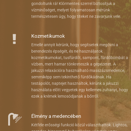
gondoltunk rá! Klórmentes szerrel biztosítjuk a
vízminőséget, melyet folyamatosan mérünk
természetesen úgy, hogy titeket ne zavarjunk vele.
Kozmetikumok
Emellé annyit kérünk, hogy segítsetek megóvni a
berendezés épségét, és ne használjatok
kozmetikumokat, tusfürdőt, sampont, fürdőbombát a
vízben, mert hamar tönkreteszik a gépezetet. A
jakuzzi relaxációra használható masszázsmedence,
semmiképp sem tekinthető fürdőkádnak. Ha
testápolót, naptejet használtok, kérünk a jakuzzi
használata előtt vegyetek egy kellemes zuhanyt, hogy
ezek a krémek lemosódjanak a bőrről.
Élmény a medencében
Kétféle erősségi funkció közül választhattok. Lightos,