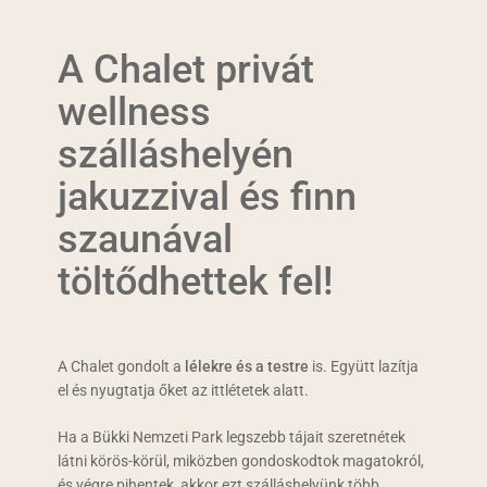
A Chalet privát
wellness
szálláshelyén
jakuzzival és finn
szaunával
töltődhettek fel!
A Chalet gondolt a
lélekre és a testre
is. Együtt lazítja
el és nyugtatja őket az ittlétetek alatt.
Ha a Bükki Nemzeti Park legszebb tájait szeretnétek
látni körös-körül, miközben gondoskodtok magatokról,
és végre pihentek, akkor ezt szálláshelyünk több