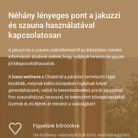
Néhány lényeges pont a jakuzzi
és szauna használatával
kapcsolatosan
A jakuzzi és a szauna működtetéséről az érkezéskor minden
információt átadunk nektek, hogy tudjatok tervezni és igazán
jól kikapcsolódhassatok.
A
luxus wellness
a Chaletnál a páratlan természeti tájjal
kezdődik, melynek kellős közepében foglalnak helyet
gerendaházaink, valódi fa berendezésekkel, privát jakuzzival,
finn szaunaházzal, terasszal, és bekészített bőségkosarakkal.
Gyertek el, és éljétek át mindezt a valóságban!
Figyelünk bőrötökre
Ha érzékeny valamelyikőtök bőre, nem kell aggódni,