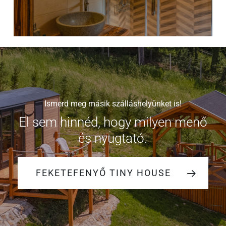
Ismerd meg másik szálláshelyünket is!
El sem hinnéd, hogy milyen menő
és nyugtató.
FEKETEFENYŐ TINY HOUSE