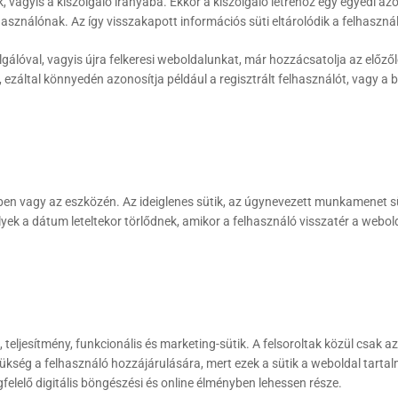
 vagyis a kiszolgáló irányába. Ekkor a kiszolgáló létrehoz egy egyedi azon
lhasználónak. Az így visszakapott információs süti eltárolódik a felhaszná
álóval, vagyis újra felkeresi weboldalunkat, már hozzácsatolja az előzőleg
, ezáltal könnyedén azonosítja például a regisztrált felhasználót, vagy a be
ében vagy az eszközén. Az ideiglenes sütik, az úgynevezett munkamenet 
elyek a dátum leteltekor törlődnek, amikor a felhasználó visszatér a webol
s, teljesítmény, funkcionális és marketing-sütik. A felsoroltak közül csak
ükség a felhasználó hozzájárulására, mert ezek a sütik a weboldal tartalm
elelő digitális böngészési és online élményben lehessen része.