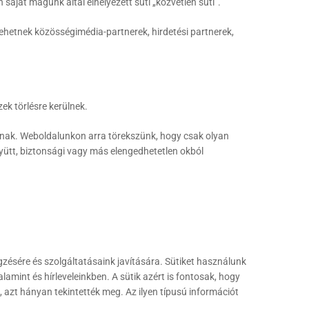
aját magunk által elhelyezett süti „közvetlen süti”.
lehetnek közösségimédia-partnerek, hirdetési partnerek,
ek törlésre kerülnek.
dnak. Weboldalunkon arra törekszünk, hogy csak olyan
yütt, biztonsági vagy más elengedhetetlen okból
gzésére és szolgáltatásaink javítására. Sütiket használunk
amint és hírleveleinkben. A sütik azért is fontosak, hogy
 azt hányan tekintették meg. Az ilyen típusú információt