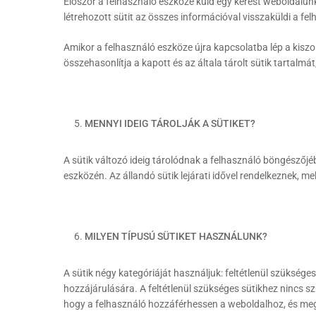
Először a felhasználó eszköze küld egy kérést weboldalunk,
létrehozott sütit az összes információval visszaküldi a fe
Amikor a felhasználó eszköze újra kapcsolatba lép a kiszolg
összehasonlítja a kapott és az általa tárolt sütik tartalmát
MENNYI IDEIG TÁROLJÁK A SÜTIKET?
A sütik változó ideig tárolódnak a felhasználó böngészőj
eszközén. Az állandó sütik lejárati idővel rendelkeznek, m
MILYEN TÍPUSÚ SÜTIKET HASZNÁLUNK?
A sütik négy kategóriáját használjuk: feltétlenül szüksége
hozzájárulására. A feltétlenül szükséges sütikhez nincs sz
hogy a felhasználó hozzáférhessen a weboldalhoz, és megf