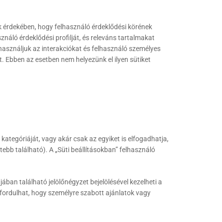
k érdekében, hogy felhasználó érdeklődési körének
náló érdeklődési profilját, és releváns tartalmakat
használjuk az interakciókat és felhasználó személyes
 Ebben az esetben nem helyezünk el ilyen sütiket
kategóriáját, vagy akár csak az egyiket is elfogadhatja,
tebb található). A „Süti beállításokban” felhasználó
ban található jelölőnégyzet bejelölésével kezelheti a
őfordulhat, hogy személyre szabott ajánlatok vagy