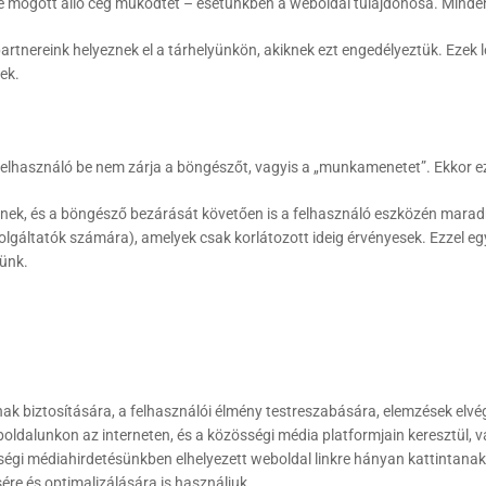
e mögött álló cég működtet – esetünkben a weboldal tulajdonosa. Minden s
rtnereink helyeznek el a tárhelyünkön, akiknek ezt engedélyeztük. Ezek 
ek.
felhasználó be nem zárja a böngészőt, vagyis a „munkamenetet”. Ekkor ez
eznek, és a böngésző bezárását követően is a felhasználó eszközén mara
lgáltatók számára), amelyek csak korlátozott ideig érvényesek. Ezzel eg
tünk.
nak biztosítására, a felhasználói élmény testreszabására, elemzések elvé
oldalunkon az interneten, és a közösségi média platformjain keresztül, val
égi médiahirdetésünkben elhelyezett weboldal linkre hányan kattintanak,
re és optimalizálására is használjuk.