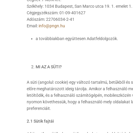
Székhely: 1034 Budapest, San Marco utca 19. 1. emelet 1.
Cégjegyzékszám: 01-09-401627
Adószám: 22706034-2-41
Email:
info@pngn.hu
a továbbiakban együttesen Adatfeldolgozók.
MI AZ A SÜTI?
A süti (angolul: cookie) egy változó tartalmú, betűkből és 
előre meghatározott ideig tárolja. Amikor a felhasználó me
letöltődik, és a felhasználó számítógépén, mobileszközén
nyomon követhessük, hogy a felhasználó mely oldalakat l
preferenciáit.
2.1 Sütik fajtái