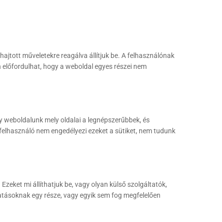
ajtott műveletekre reagálva állítjuk be. A felhasználónak
n előfordulhat, hogy a weboldal egyes részei nem
y weboldalunk mely oldalai a legnépszerűbbek, és
 felhasználó nem engedélyezi ezeket a sütiket, nem tudunk
Ezeket mi állíthatjuk be, vagy olyan külső szolgáltatók,
tatásoknak egy része, vagy egyik sem fog megfelelően