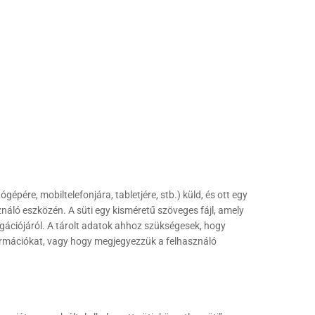
épére, mobiltelefonjára, tabletjére, stb.) küld, és ott egy
ználó eszközén. A süti egy kisméretű szöveges fájl, amely
gációjáról. A tárolt adatok ahhoz szükségesek, hogy
ormációkat, vagy hogy megjegyezzük a felhasználó