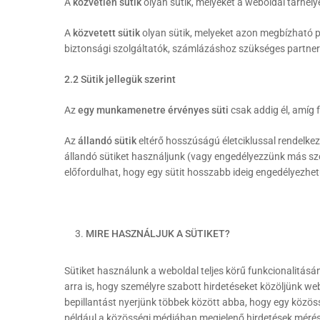
A
közvetlen sütik
olyan sütik, melyeket a weboldal tárhely
A
közvetett sütik
olyan sütik, melyeket azon megbízható pa
biztonsági szolgáltatók, számlázáshoz szükséges partner
2.2 Sütik jellegük szerint
Az
egy munkamenetre érvényes süti
csak addig él, amíg 
Az
állandó sütik
eltérő hosszúságú életciklussal rendelk
állandó sütiket használjunk (vagy engedélyezzünk más szo
előfordulhat, hogy egy sütit hosszabb ideig engedélyezhe
MIRE HASZNÁLJUK A SÜTIKET?
Sütiket használunk a weboldal teljes körű funkcionalitásá
arra is, hogy személyre szabott hirdetéseket közöljünk web
bepillantást nyerjünk többek között abba, hogy egy közöss
például a közösségi médiában megjelenő hirdetések mérésé