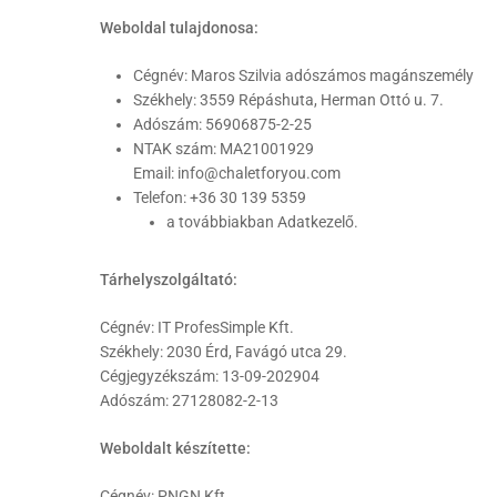
Weboldal tulajdonosa:
Cégnév: Maros Szilvia adószámos magánszemély
Székhely: 3559 Répáshuta, Herman Ottó u. 7.
Adószám: 56906875-2-25
NTAK szám: MA21001929
Email: info@chaletforyou.com
Telefon: +36 30 139 5359
a továbbiakban Adatkezelő.
Tárhelyszolgáltató:
Cégnév: IT ProfesSimple Kft.
Székhely: 2030 Érd, Favágó utca 29.
Cégjegyzékszám: 13-09-202904
Adószám: 27128082-2-13
Weboldalt készítette:
Cégnév: PNGN Kft.