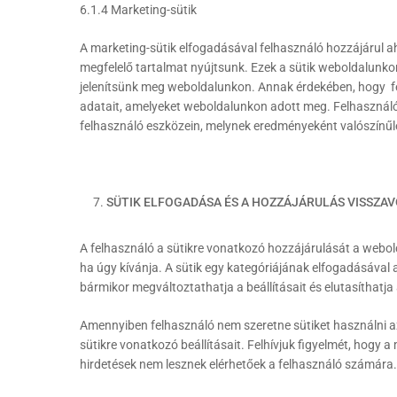
6.1.4 Marketing-sütik
A marketing-sütik elfogadásával felhasználó hozzájárul a
megfelelő tartalmat nyújtsunk. Ezek a sütik weboldalunkon
jelenítsünk meg weboldalunkon. Annak érdekében, hogy fel
adatait, amelyeket weboldalunkon adott meg. Felhasználón
felhasználó eszközein, melynek eredményeként valószínűle
SÜTIK ELFOGADÁSA ÉS A HOZZÁJÁRULÁS VISSZA
A felhasználó a sütikre vonatkozó hozzájárulását a webolda
ha úgy kívánja. A sütik egy kategóriájának elfogadásával a
bármikor megváltoztathatja a beállításait és elutasíthatja 
Amennyiben felhasználó nem szeretne sütiket használni az 
sütikre vonatkozó beállításait. Felhívjuk figyelmét, hogy
hirdetések nem lesznek elérhetőek a felhasználó számára.