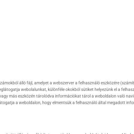
számokból álló fájl, amelyet a webszerver a felhasználó eszközére (számítóg
glátogatja webolalunkat, különféle okokból sütiket helyezünk el a felhas
 vagy más eszközén tárolódva információkat tárol a weboldalon való navi
átogatja a weboldalon, hogy elmentsük a felhasználó által megadott inf