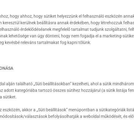
hhoz, hogy ahhoz, hogy sütiket helyezzünk el felhasználó eszközén anna
 keresztül kerülnek beállításra annak érdekében, hogy létrehozzuk felhasz
használó érdeklődéséanek megfelelő tartalmat tudjunk szolgáltatni, fel
ak lehetősége van úgy dönteni, hogy nem fogadja el a marketing-sütiket.
g kevésbé releváns tartalmakat fog kapni tőlünk.
VONÁSA
l alján található „Süti beállításokban” kezelheti, ahol a sütik mindhárom 
z adott kategóriába tartozó összes sütihez hozzájárul (a sütik listája fen
a sütiket.
eszközén, akkor a „Süti beállítások” menüpontban a sütikategóriák listájá
 a módosítások/választások befolyásolhatják a weboldal működését, és el