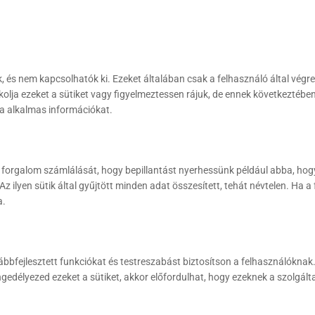
 és nem kapcsolhatók ki. Ezeket általában csak a felhasználó által végreh
kkolja ezeket a sütiket vagy figyelmeztessen rájuk, de ennek következtébe
a alkalmas információkat.
a forgalom számlálását, hogy bepillantást nyerhessünk például abba, hog
ilyen sütik által gyűjtött minden adat összesített, tehát névtelen. Ha a
a.
bbfejlesztett funkciókat és testreszabást biztosítson a felhasználóknak. 
ngedélyezed ezeket a sütiket, akkor előfordulhat, hogy ezeknek a szolgál