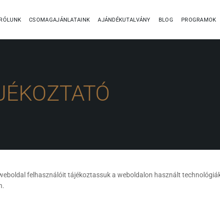
RÓLUNK
CSOMAGAJÁNLATAINK
AJÁNDÉKUTALVÁNY
BLOG
PROGRAMOK
ÁJÉKOZTATÓ
 weboldal felhasználóit tájékoztassuk a weboldalon használt technológiák
n.