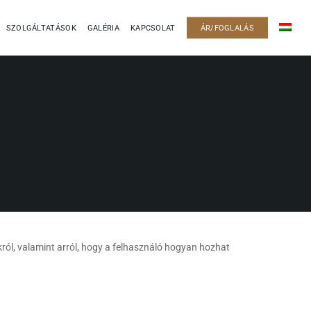
Menu
SZOLGÁLTATÁSOK
GALÉRIA
KAPCSOLAT
ÁR/FOGLALÁS
ról, valamint arról, hogy a felhasználó hogyan hozhat