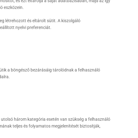
osítót, és ezt eltárolja a saját adatbázisában, majd az így
ló eszközein.
 létrehozott és eltárolt sütit. A kiszolgáló
állított nyelvi preferenciát.
sütik a böngésző bezárásáig tárolódnak a felhasználó
dalra.
 az utolsó három kategória esetén van szükség a felhasználó
ának teljes és folyamatos megjelenítését biztosítják,