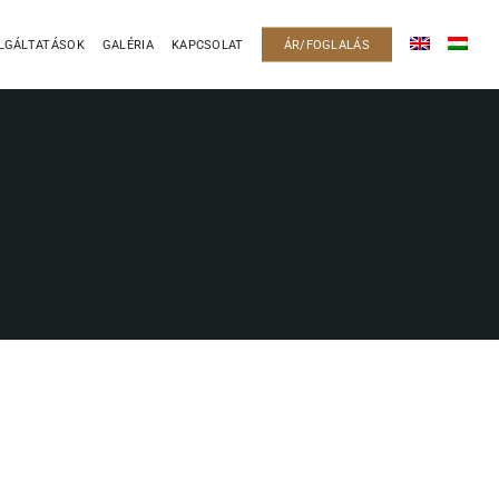
Menu
LGÁLTATÁSOK
GALÉRIA
KAPCSOLAT
ÁR/FOGLALÁS