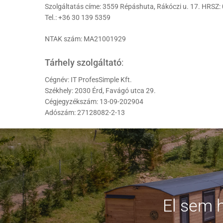
Szolgáltatás címe: 3559 Répáshuta, Rákóczi u. 17. HRSZ:
Tel.: +36 30 139 5359
NTAK szám: MA21001929
Tárhely szolgáltató
:
Cégnév: IT ProfesSimple Kft.
Székhely: 2030 Érd, Favágó utca 29.
Cégjegyzékszám: 13-09-202904
Adószám: 27128082-2-13
El sem 