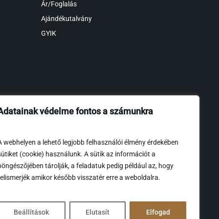
Ár/Foglalás
Ajándékutalvány
GYIK
Adatainak védelme fontos a számunkra
A webhelyen a lehető legjobb felhasználói élmény érdekében
sütiket (cookie) használunk. A sütik az információt a
böngészőjében tárolják, a feladatuk pedig például az, hogy
felismerjék amikor később visszatér erre a weboldalra.
Beállítások
Elutasít
Elfogad