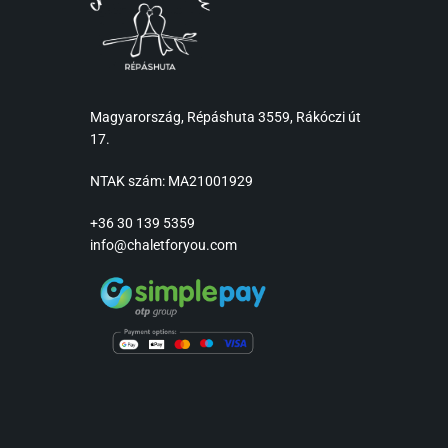
Magyarország, Répáshuta 3559, Rákóczi út
17.
NTAK szám: MA21001929
+36 30 139 5359
info@chaletforyou.com