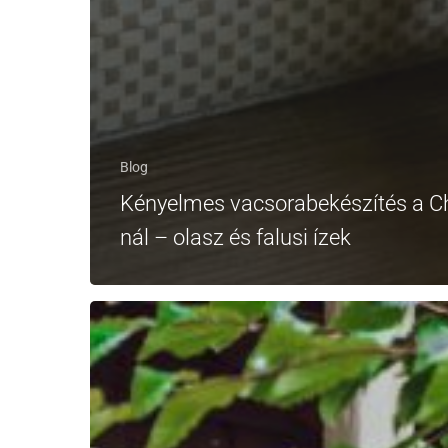
Blog
Kényelmes vacsorabekészítés a Ch
nál – olasz és falusi ízek
Milyen
a
nyár
a
Bükkben?
Hűs
erdők