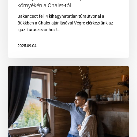
környékén a Chalet-tól
Bakancsot fel! 4 kihagyhatatlan túraútvonal a
Bükkben a Chalet ajánlásával Végre elérkeztünk az
igazi túraszezonhoz!…
2025.09.04.
Hogyan
kerüld
el
a
vadállatokkal
való
találkozást
a
Bükkben?