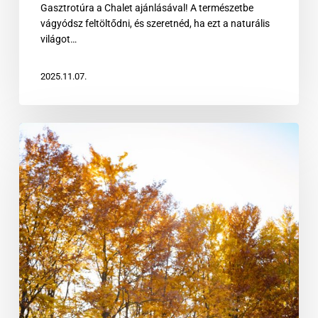
Gasztrotúra a Chalet ajánlásával! A természetbe
vágyódsz feltöltődni, és szeretnéd, ha ezt a naturális
világot…
2025.11.07.
A
bükki
Chalet
ősszel
a
legszebb