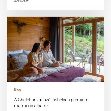
2025.03.04.
A
Chalet
privát
szálláshelyen
prémium
matracon
alhatsz!
Blog
A Chalet privát szálláshelyen prémium
matracon alhatsz!