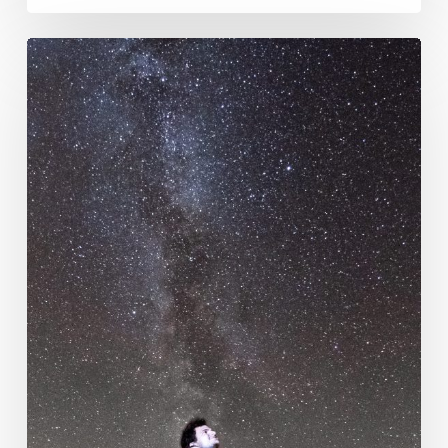
Privát
távcsöves
csillagászati
bemutató
a
Chalet-
nál!