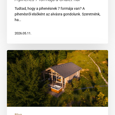
Tudtad, hogy a pihenésnek 7 formája van? A
pihenésről elsőként az alvásra gondolunk. Szeretnénk,
ha…
2026.05.11.
Hogyan
gyógyít
a
természet
a
Bükki
Nemzeti
Parkban?
Jakuzzi,
szauna
és
csillagos
Blog