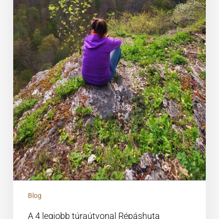
Blog
A 4 legjobb túraútvonal Répáshuta