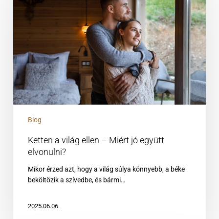
világ
ellen
–
Miért
jó
együtt
elvonulni?
Blog
Ketten a világ ellen – Miért jó együtt
elvonulni?
Mikor érzed azt, hogy a világ súlya könnyebb, a béke
beköltözik a szívedbe, és bármi…
2025.06.06.