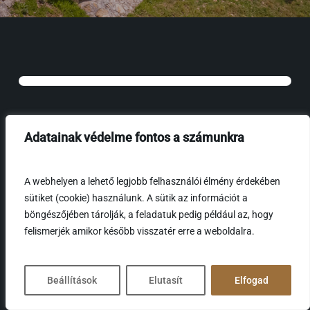
Adatainak védelme fontos a számunkra
A webhelyen a lehető legjobb felhasználói élmény érdekében
sütiket (cookie) használunk. A sütik az információt a
böngészőjében tárolják, a feladatuk pedig például az, hogy
felismerjék amikor később visszatér erre a weboldalra.
Magyarország, Répáshuta 3559, Rákóczi út 17.
Beállítások
Elutasít
Elfogad
NTAK szám: MA21001929