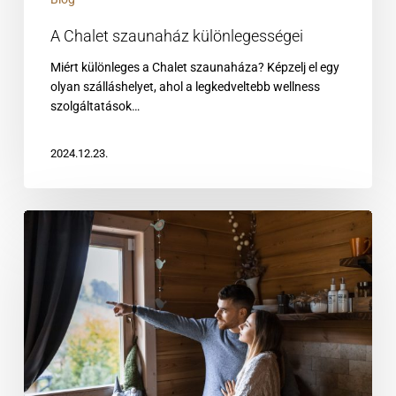
A Chalet szaunaház különlegességei
Miért különleges a Chalet szaunaháza? Képzelj el egy
olyan szálláshelyet, ahol a legkedveltebb wellness
szolgáltatások…
2024.12.23.
Chalet
szálláshely
ajándékutalvány
a
Bükkben