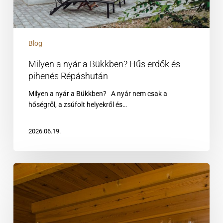
Répáshután
Blog
Milyen a nyár a Bükkben? Hűs erdők és
pihenés Répáshután
Milyen a nyár a Bükkben? A nyár nem csak a
hőségről, a zsúfolt helyekről és…
2026.06.19.
A
pihenés
7
formája
a