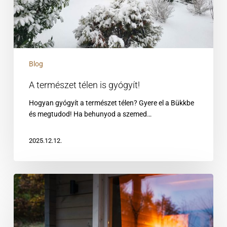
Blog
A természet télen is gyógyít!
Hogyan gyógyít a természet télen? Gyere el a Bükkbe
és megtudod! Ha behunyod a szemed…
2025.12.12.
Éttermi
ajánlások
a
Chalet-
tól