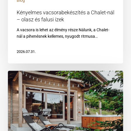
Blog
Kényelmes vacsorabekészítés a Chalet-nál
– olasz és falusi ízek
A vacsora is lehet az élmény része Nálunk, a Chalet-
nál a pihenésnek kellemes, nyugodt ritmusa…
2026.07.31.
Milyen
a
nyár
a
Bükkben?
Hűs
erdők
és
pihenés