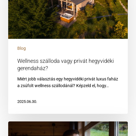
hegyvidéki
gerendaház?
Blog
Wellness szálloda vagy privát hegyvidéki
gerendaház?
Miért jobb választás egy hegyvidéki privát luxus faház
a zsúfolt wellness szállodánál? Képzeld el, hogy…
2025.06.30.
Ketten
a