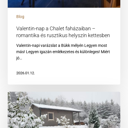
Blog
Valentin-nap a Chalet faházaiban –
romantika és rusztikus helyszín kettesben
Valentin-napi varázslat a Bükk mélyén Legyen most
más! Legyen igazán emlékezetes és különleges! Miért
jó…
2026.01.12.
A
természet
télen
is
gyógyít!