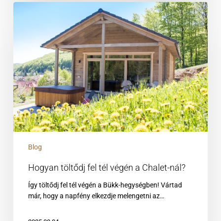
Hogyan
töltődj
fel
tél
végén
a
Chalet-
nál?
Blog
Hogyan töltődj fel tél végén a Chalet-nál?
Így töltődj fel tél végén a Bükk-hegységben! Vártad
már, hogy a napfény elkezdje melengetni az…