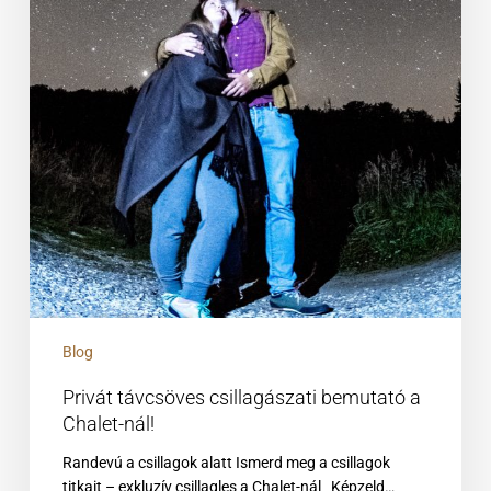
Blog
Privát távcsöves csillagászati bemutató a
Chalet-nál!
Randevú a csillagok alatt Ismerd meg a csillagok
titkait – exkluzív csillagles a Chalet-nál Képzeld…