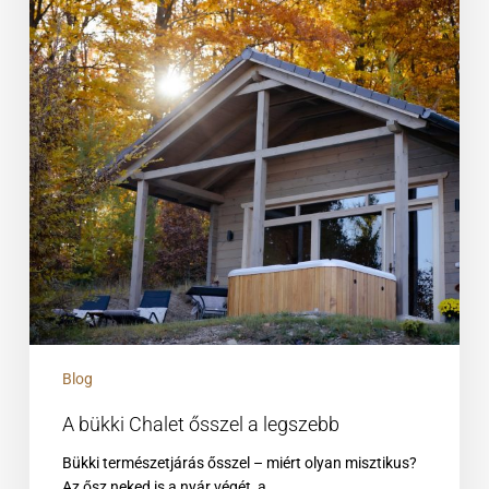
Blog
A bükki Chalet ősszel a legszebb
Bükki természetjárás ősszel – miért olyan misztikus?
Az ősz neked is a nyár végét, a…