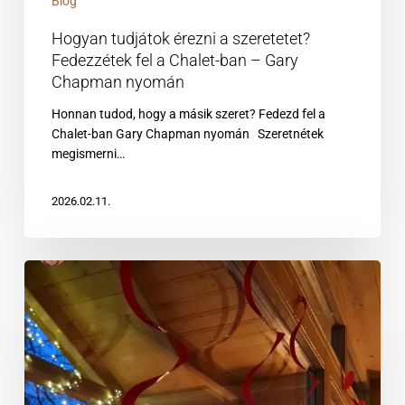
Blog
Hogyan tudjátok érezni a szeretetet?
Fedezzétek fel a Chalet-ban – Gary
Chapman nyomán
Honnan tudod, hogy a másik szeret? Fedezd fel a
Chalet-ban Gary Chapman nyomán Szeretnétek
megismerni…
2026.02.11.
Valentin-
nap
a
Chalet
faházaiban
–
romantika