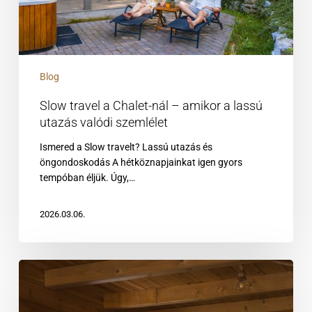
lassú
utazás
valódi
szemlélet
Blog
Slow travel a Chalet-nál – amikor a lassú
utazás valódi szemlélet
Ismered a Slow travelt? Lassú utazás és
öngondoskodás A hétköznapjainkat igen gyors
tempóban éljük. Úgy,…
2026.03.06.
Hogyan
tudjátok
érezni