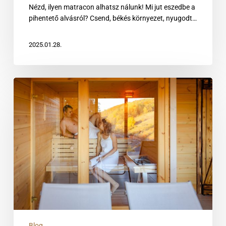
Nézd, ilyen matracon alhatsz nálunk! Mi jut eszedbe a
pihentető alvásról? Csend, békés környezet, nyugodt…
2025.01.28.
A
Chalet
szaunaház
különlegességei
Blog