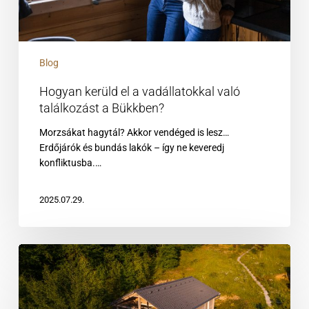
Blog
Hogyan kerüld el a vadállatokkal való
találkozást a Bükkben?
Morzsákat hagytál? Akkor vendéged is lesz…
Erdőjárók és bundás lakók – így ne keveredj
konfliktusba.…
2025.07.29.
Wellness
szálloda
vagy
privát