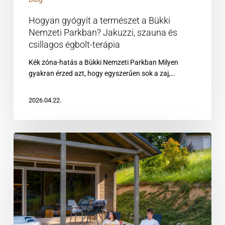
égbolt-
Hogyan gyógyít a természet a Bükki
terápia
Nemzeti Parkban? Jakuzzi, szauna és
csillagos égbolt-terápia
Kék zóna-hatás a Bükki Nemzeti Parkban Milyen
gyakran érzed azt, hogy egyszerűen sok a zaj,…
2026.04.22.
Slow
travel
a
Chalet-
nál
–
amikor
a