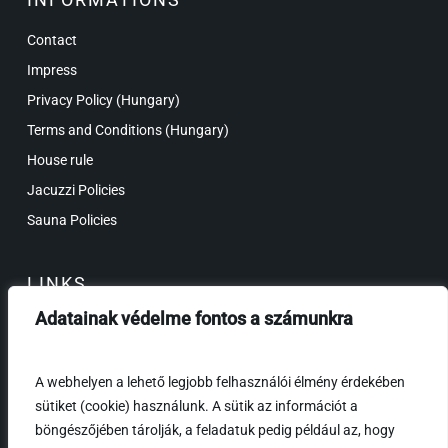
Contact
Impress
Privacy Policy (Hungary)
Terms and Conditions (Hungary)
House rule
Jacuzzi Policies
Sauna Policies
LINKS
Adatainak védelme fontos a számunkra
Price/Booking
Gift certificate
A webhelyen a lehető legjobb felhasználói élmény érdekében
Frequently Asked Questions
sütiket (cookie) használunk. A sütik az információt a
böngészőjében tárolják, a feladatuk pedig például az, hogy