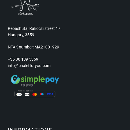
Répáshuta, Rákóczi street 17.
Hungary, 3559
NTAK number: MA21001929
+36 30 139 5359
info@chaletforyou.com
INFORMATIONS